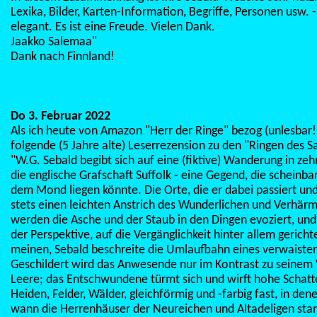
Lexika, Bilder, Karten-Information, Begriffe, Personen usw. -
elegant. Es ist eine Freude. Vielen Dank.
Jaakko Salemaa"
Dank nach Finnland!
Do 3. Februar 2022
Als ich heute von Amazon "Herr der Ringe" bezog (unlesbar!)
folgende (5 Jahre alte) Leserrezension zu den "Ringen des S
"W.G. Sebald begibt sich auf eine (ﬁktive) Wanderung in zeh
die englische Grafschaft Suffolk - eine Gegend, die scheinba
dem Mond liegen könnte. Die Orte, die er dabei passiert un
stets einen leichten Anstrich des Wunderlichen und Verhärm
werden die Asche und der Staub in den Dingen evoziert, und
der Perspektive, auf die Vergänglichkeit hinter allem gerich
meinen, Sebald beschreite die Umlaufbahn eines verwaiste
Geschildert wird das Anwesende nur im Kontrast zu seinem V
Leere; das Entschwundene türmt sich und wirft hohe Schatte
Heiden, Felder, Wälder, gleichförmig und -farbig fast, in den
wann die Herrenhäuser der Neureichen und Altadeligen sta