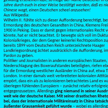
gewaltig erscheinen läßt, so möge der Name Deutscher in C
Jahre durch euch in einer Weise bestätigt werden, daß es n
Chinese wagt, einen Deutschen scheel anzusehen!
Aus Wikipedia:
Wilhelm II. fühlte sich zu dieser Aufforderung berechtigt, b
Ermordung des deutschen Gesandten in China, Klemens Freih
1900 in Peking. Dass er damit gegen internationales Recht
könnte, hat er nicht beachtet. Er bewegte sich voll im Duktu
Kolonialkrieges, der dem Gegner keinerlei Rechtsposition zu
bereits 1899 vom Deutschen Reich unterzeichnete Haager
Landkriegsordnung ächtet ausdrücklich die Aufforderung, im
Pardon zu geben.
Politiker und Journalisten in anderen europäischen Staaten, 
Niederschlagung des Boxeraufstandes beteiligten, riefen eb
für die Ermordung westlicher Ausländer in China auf, etwa 
London. In einer damals weit verbreiteten kolonialen Attitü
empört, dass ein als zu kolonisieren betrachtetes Land es w
überlegen fühlenden Europäern – zunächst relativ erfolgrei
entgegenzusetzen. Allerdings
ging niemand in seiner Ausd
weit wie der deutsche Kaiser. Mit seiner drastischen Rheto
bei, dass der internationale Militäreinsatz in China tatsäch
äußerster Grausamkeit geführt wurde
– wobei es allerdings