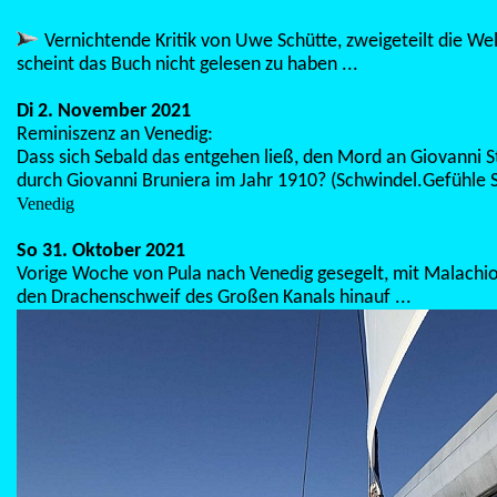
Vernichtende Kritik von Uwe Schütte, zweigeteilt die Wel
scheint das Buch nicht gelesen zu haben ...
Di 2. November 2021
Reminiszenz an Venedig:
Dass sich Sebald das entgehen ließ, den Mord an Giovanni S
durch Giovanni Bruniera im Jahr 1910? (Schwindel.Gefühle 
Venedig
So 31. Oktober 2021
Vorige Woche von Pula nach Venedig gesegelt, mit Malachio
den Drachenschweif des Großen Kanals hinauf ...