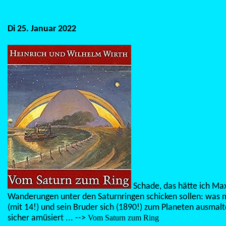
Di 25. Januar 2022
Schade, das hätte ich Max
Wanderungen unter den Saturnringen schicken sollen: was 
(mit 14!) und sein Bruder sich (1890!) zum Planeten ausmalt
sicher amüsiert ... -->
Vom Saturn zum Ring