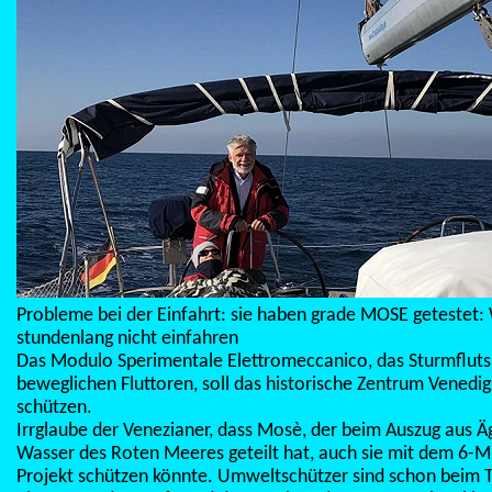
Probleme bei der Einfahrt: sie haben grade MOSE getestet:
stundenlang nicht einfahren
Das Modulo Sperimentale Elettromeccanico, das Sturmflut
beweglichen Fluttoren, soll das historische Zentrum Vened
schützen.
Irrglaube der Venezianer, dass Mosè, der beim Auszug aus Ä
Wasser des Roten Meeres geteilt hat, auch sie mit dem 6-Mi
Projekt schützen könnte. Umweltschützer sind schon beim T