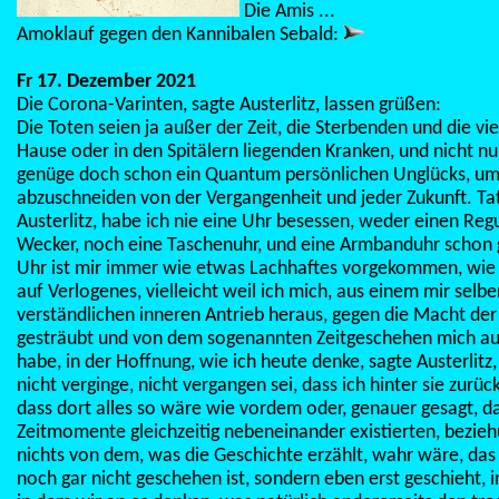
Die Amis ...
Amoklauf gegen den Kannibalen Sebald:
Fr 17. Dezember 2021
Die Corona-Varinten, sagte Austerlitz, lassen grüßen:
Die Toten seien ja außer der Zeit, die Sterbenden und die vie
Hause oder in den Spitälern liegenden Kranken, und nicht nur
genüge doch schon ein Quantum persönlichen Unglücks, um
abzuschneiden von der Vergangenheit und jeder Zukunft. Tat
Austerlitz, habe ich nie eine Uhr besessen, weder einen Reg
Wecker, noch eine Taschenuhr, und eine Armbanduhr schon g
Uhr ist mir immer wie etwas Lachhaftes vorgekommen, wie
auf Verlogenes, vielleicht weil ich mich, aus einem mir selbe
verständlichen inneren Antrieb heraus, gegen die Macht der 
gesträubt und von dem sogenannten Zeitgeschehen mich a
habe, in der Hoffnung, wie ich heute denke, sagte Austerlitz,
nicht verginge, nicht vergangen sei, dass ich hinter sie zurü
dass dort alles so wäre wie vordem oder, genauer gesagt, d
Zeitmomente gleichzeitig nebeneinander existierten, bezie
nichts von dem, was die Geschichte erzählt, wahr wäre, da
noch gar nicht geschehen ist, sondern eben erst geschieht, 