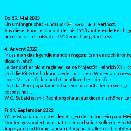
Do 25. Mai 2023
Ein umfangreiches Fundstück
Seckendorff
verfasst.
Aus dieser Familie stammt der bis 1918 amtierende Reichsge
bei dem mein Großvater 1914 zum
Tanz
geladen war
4. Advent 2022
Muss man das irgendjemanden fragen: Kann es noch irrer k
diesem Jahr?
Leider darf er nicht regieren, seine Majestät Heinrich XIII. 
Und die RiLG Berlin kann weder mit ihrem Winkemann mess
ihren Malsack füllen noch Flüchtlinge beschimpfen
Und das Europaparlament hat eine Vizepräsidentin weniger, 
gespart hat ...
W.G. Sebald ist mit Recht abgehaun aus diesem schönen La
Fr 14. September 2022
Wäre Max damals unter den Ringen des Saturn ein paar Mei
Norden gewandert, was hätten er und seine Kollegen Ben M
Appleyard und Romy Landau
Offing
nicht alles noch entdeck