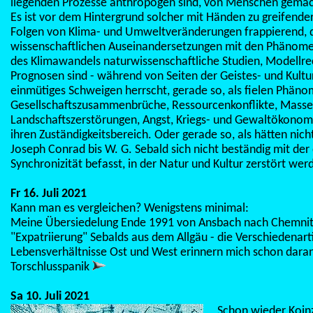
liegenden Prozesse anthropogen sind, von Menschen gemac
Es ist vor dem Hintergrund solcher mit Händen zu greifender
Folgen von Klima- und Umweltveränderungen frappierend, d
wissenschaftlichen Auseinandersetzungen mit den Phänom
des Klimawandels naturwissenschaftliche Studien, Modellr
Prognosen sind - während von Seiten der Geistes- und Kult
einmütiges Schweigen herrscht, gerade so, als fielen Phän
Gesellschaftszusammenbrüche, Ressourcenkonflikte, Masse
Landschaftszerstörungen, Angst, Kriegs- und Gewaltökonomi
ihren Zuständigkeitsbereich. Oder gerade so, als hätten nic
Joseph Conrad bis W. G. Sebald sich nicht beständig mit de
Synchronizität befasst, in der Natur und Kultur zerstört wer
Fr 16. Juli 2021
Kann man es vergleichen? Wenigstens minimal:
Meine Übersiedelung Ende 1991 von Ansbach nach Chemnit
"Expatriierung" Sebalds aus dem Allgäu - die Verschiedenarti
Lebensverhältnisse Ost und West erinnern mich schon daran 
Torschlusspanik
Sa 10. Juli 2021
Schon wieder Koin